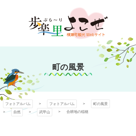
コ
ン
テ
ン
ツ
本
文
フォトアルバム
へ
ス
町の風景
キ
ッ
プ
フォトアルバム
フォトアルバム
町の風景
合耕地の稲穂
自然
武甲山