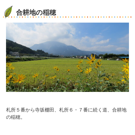
合耕地の稲穂
札所５番から寺坂棚田、札所６・７番に続く道、合耕地
の稲穂。