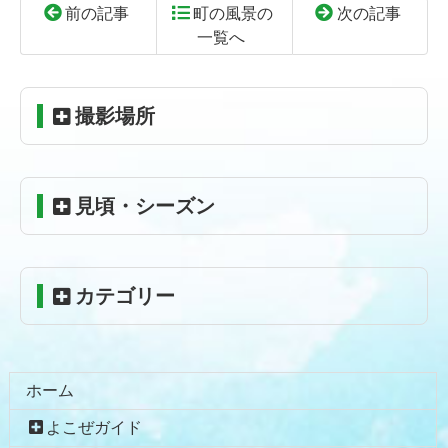
前の記事
町の風景の
次の記事
一覧へ
コ
ペ
ン
ー
テ
ジ
撮影場所
ン
の
ツ
先
本
頭
見頃・シーズン
文
へ
の
戻
先
る
頭
カテゴリー
へ
戻
る
ホーム
よこぜガイド