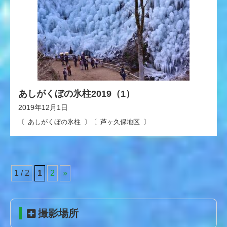
あしがくぼの氷柱2019（1）
2019年12月1日
あしがくぼの氷柱
芦ヶ久保地区
1 / 2
1
2
»
コ
ペ
ン
ー
テ
ジ
撮影場所
ン
の