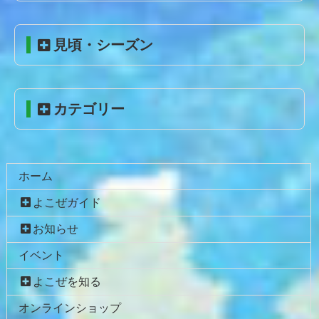
ツ
先
本
頭
見頃・シーズン
文
へ
の
戻
先
る
頭
カテゴリー
へ
戻
る
ホーム
よこぜガイド
お知らせ
イベント
よこぜを知る
オンラインショップ