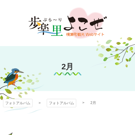
コ
ン
テ
ン
ツ
本
文
フォトアルバム
へ
ス
2月
キ
ッ
プ
2月
フォトアルバム
フォトアルバム