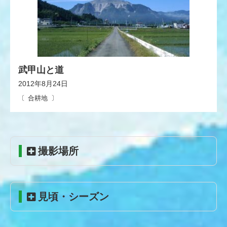
武甲山と道
2012年8月24日
合耕地
コ
ペ
撮影場所
ン
ー
テ
ジ
ン
の
ツ
先
見頃・シーズン
本
頭
文
へ
の
戻