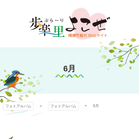
コ
ン
テ
ン
ツ
本
文
フォトアルバム
へ
ス
6月
キ
ッ
プ
6月
フォトアルバム
フォトアルバム