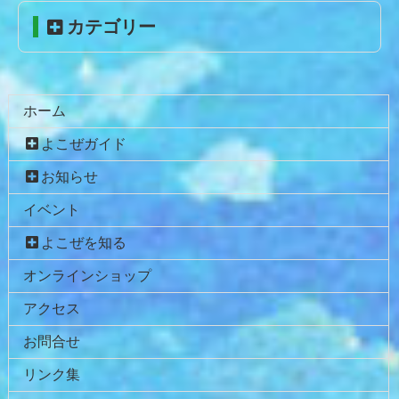
先
る
カテゴリー
頭
へ
戻
る
ホーム
よこぜガイド
お知らせ
イベント
よこぜを知る
オンラインショップ
アクセス
お問合せ
リンク集