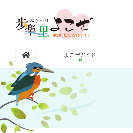
コ
ン
テ
ン
ツ
本
文
フォトアル
へ
よこぜガイド
ス
キ
ッ
バム
プ