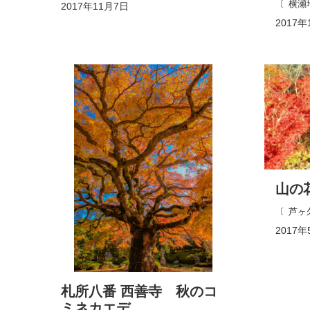
横瀬
2017年11月7日
2017年
山の
芦ヶ
2017年
札所八番 西善寺 秋のコ
ミネカエデ