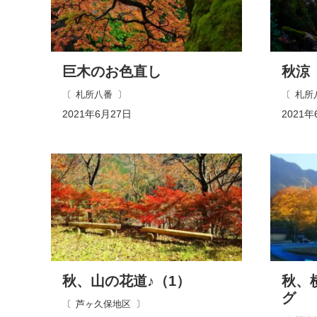
巨木のお色直し
秋涼
札所八番
札所
2021年6月27日
2021年
秋、山の花道♪（1）
秋、
グ
芦ヶ久保地区