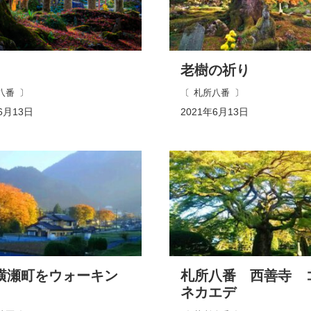
老樹の祈り
八番
札所八番
6月13日
2021年6月13日
横瀬町をウォーキン
札所八番 西善寺 
ネカエデ