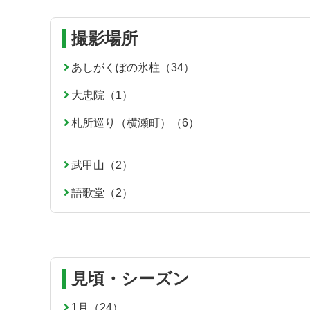
コ
ペ
ン
ー
撮影場所
テ
ジ
ン
の
あしがくぼの氷柱（34）
ツ
先
大忠院（1）
本
頭
文
へ
札所巡り（横瀬町）（6）
の
戻
先
る
頭
武甲山（2）
へ
語歌堂（2）
戻
る
見頃・シーズン
1月（24）