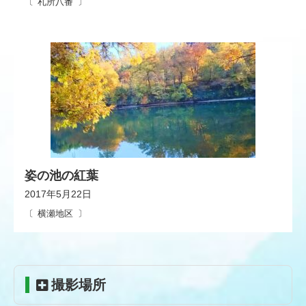
札所八番
姿の池の紅葉
2017年5月22日
横瀬地区
コ
ペ
撮影場所
ン
ー
テ
ジ