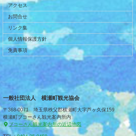
アクセス
お問合せ
リンク集
個人情報保護方針
免責事項
一般社団法人 横瀬町観光協会
〒368-0071 埼玉県秩父郡横瀬町大字芦ヶ久保159
横瀬町ブコーさん観光案内所内
ブコーさん観光案内所の近辺地図