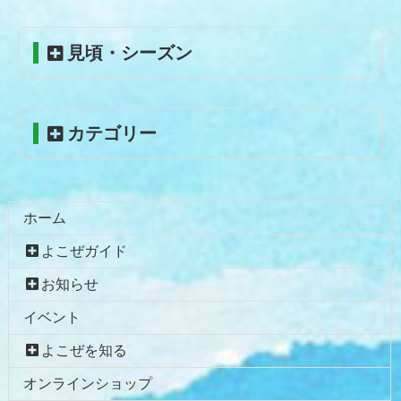
ン
の
ツ
先
見頃・シーズン
本
頭
文
へ
の
戻
先
る
カテゴリー
頭
へ
戻
る
ホーム
よこぜガイド
お知らせ
イベント
よこぜを知る
オンラインショップ