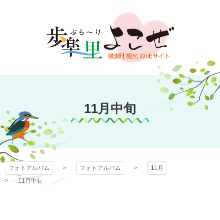
コ
ン
テ
ン
ツ
本
文
フォトアルバム
へ
ス
11月中旬
キ
ッ
プ
フォトアルバム
フォトアルバム
11月
11月中旬