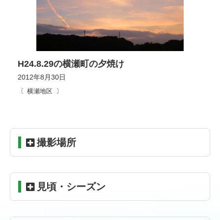
H24.8.29の横瀬町の夕焼け
2012年8月30日
横瀬地区
コ
ペ
撮影場所
ン
ー
テ
ジ
ン
の
ツ
先
見頃・シーズン
本
頭
文
へ
の
戻