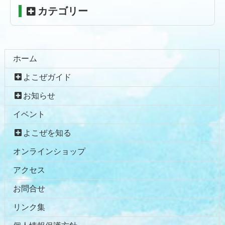
先
る
カテゴリー
頭
へ
戻
る
ホーム
よこぜガイド
お知らせ
イベント
よこぜを知る
オンラインショップ
アクセス
お問合せ
リンク集