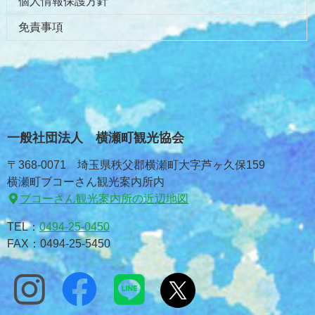
個人情報保護方針
免責事項
一般社団法人 横瀬町観光協会
〒368-0071 埼玉県秩父郡横瀬町大字芦ヶ久保159
横瀬町ブコーさん観光案内所内
ブコーさん観光案内所の近辺地図
TEL：
0494-25-0450
FAX：0494-25-5450