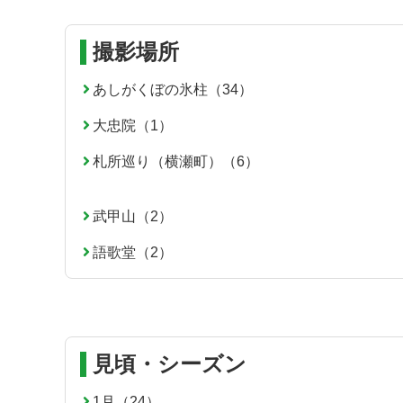
テ
ジ
ン
の
撮影場所
ツ
先
本
頭
あしがくぼの氷柱（34）
文
へ
大忠院（1）
の
戻
先
る
札所巡り（横瀬町）（6）
頭
へ
戻
武甲山（2）
る
語歌堂（2）
見頃・シーズン
1月（24）