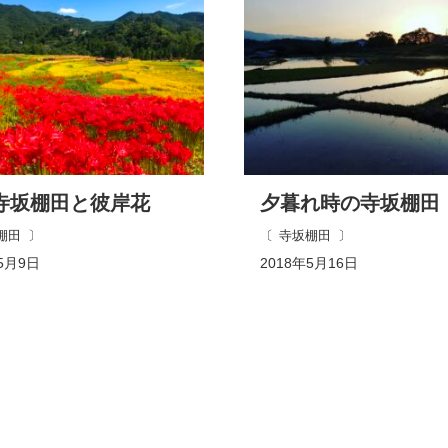
寺坂棚田と彼岸花
夕暮れ時の寺坂棚田
棚田
寺坂棚田
5月9日
2018年5月16日