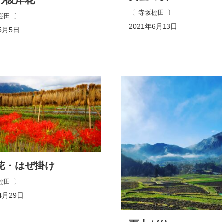
寺坂棚田
棚田
2021年6月13日
5月5日
花・はぜ掛け
棚田
4月29日