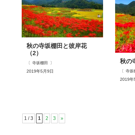
秋の寺坂棚田と彼岸花
（2）
秋の
寺坂棚田
2019年5月9日
寺坂
2019年
1 / 3
1
2
3
»
コ
ペ
ン
ー