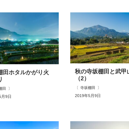
秋の寺坂棚田と武甲
棚田ホタルかがり火
（2）
り
寺坂棚田
棚田
2019年5月9日
5月9日