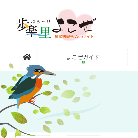
コ
ン
テ
ン
ツ
本
文
フォトアル
へ
よこぜガイド
ス
キ
ッ
バム
プ