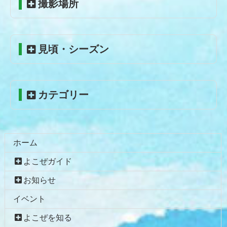
撮影場所
ン
ー
テ
ジ
ン
の
ツ
先
見頃・シーズン
本
頭
文
へ
の
戻
先
る
カテゴリー
頭
へ
戻
る
ホーム
よこぜガイド
お知らせ
イベント
よこぜを知る