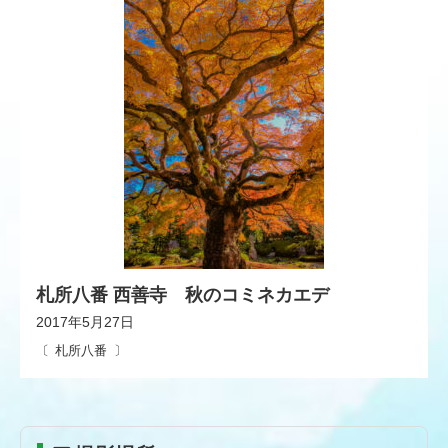
札所八番 西善寺 秋のコミネカエデ
2017年5月27日
札所八番
コ
ペ