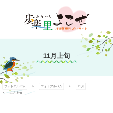
コ
ン
テ
ン
ツ
本
文
フォトアルバム
へ
ス
11月上旬
キ
ッ
プ
フォトアルバム
フォトアルバム
11月
11月上旬