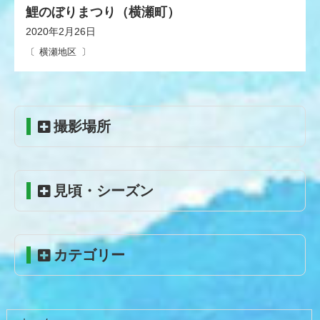
鯉のぼりまつり（横瀬町）
2020年2月26日
横瀬地区
コ
ペ
撮影場所
ン
ー
テ
ジ
ン
の
ツ
先
見頃・シーズン
本
頭
文
へ
の
戻
先
る
カテゴリー
頭
へ
戻
る