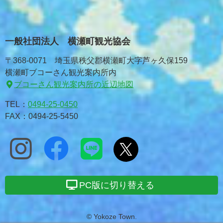
一般社団法人 横瀬町観光協会
〒368-0071 埼玉県秩父郡横瀬町大字芦ヶ久保159
横瀬町ブコーさん観光案内所内
ブコーさん観光案内所の近辺地図
TEL：
0494-25-0450
FAX：0494-25-5450
PC版に切り替える
© Yokoze Town.