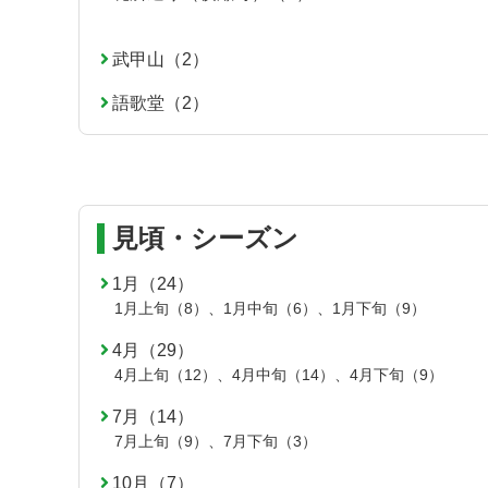
の
戻
先
る
頭
武甲山（2）
へ
語歌堂（2）
戻
る
見頃・シーズン
1月（24）
1月上旬（8）
、
1月中旬（6）
、
1月下旬（9）
4月（29）
4月上旬（12）
、
4月中旬（14）
、
4月下旬（9）
7月（14）
7月上旬（9）
、
7月下旬（3）
10月（7）