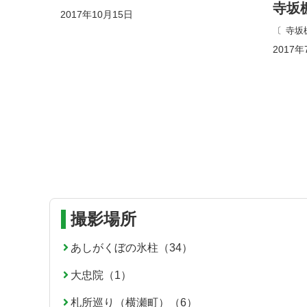
寺坂
2017年10月15日
寺坂
2017年
コ
ペ
ン
ー
撮影場所
テ
ジ
ン
の
あしがくぼの氷柱（34）
ツ
先
大忠院（1）
本
頭
文
へ
札所巡り（横瀬町）（6）