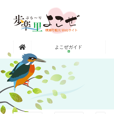
コ
ン
テ
ン
ツ
本
文
フォトアル
へ
よこぜガイド
ス
キ
ッ
バム
プ