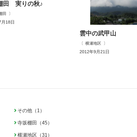
棚田 実りの秋♪
棚田
7月18日
雲中の武甲山
横瀬地区
2012年9月21日
その他（1）
寺坂棚田（45）
横瀬地区（31）