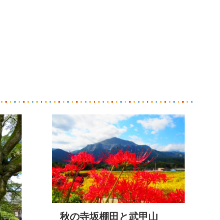
秋の寺坂棚田と武甲山