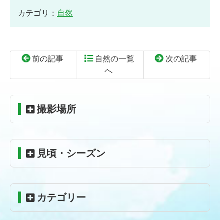
カテゴリ：
自然
前の記事
自然の一覧
次の記事
へ
コ
ペ
ン
ー
テ
ジ
撮影場所
ン
の
ツ
先
本
頭
見頃・シーズン
文
へ
の
戻
先
る
頭
カテゴリー
へ
戻