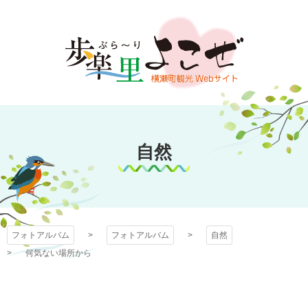
コ
ン
テ
ン
ツ
本
文
フォトアルバム
へ
ス
自然
キ
ッ
プ
フォトアルバム
フォトアルバム
自然
何気ない場所から