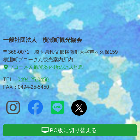
一般社団法人 横瀬町観光協会
〒368-0071 埼玉県秩父郡横瀬町大字芦ヶ久保159
横瀬町ブコーさん観光案内所内
ブコーさん観光案内所の近辺地図
TEL：
0494-25-0450
FAX：0494-25-5450
PC版に切り替える