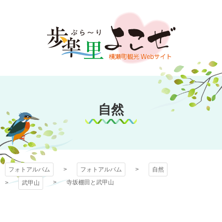
コ
ン
テ
ン
ツ
本
文
フォトアルバム
へ
ス
自然
キ
ッ
プ
フォトアルバム
フォトアルバム
自然
寺坂棚田と武甲山
武甲山