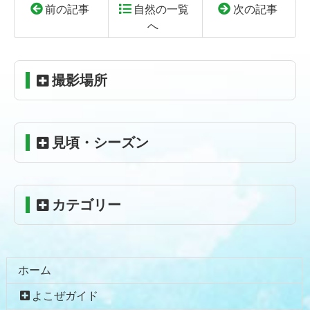
前の記事
自然の一覧
次の記事
へ
コ
ペ
ン
ー
テ
ジ
撮影場所
ン
の
ツ
先
本
頭
見頃・シーズン
文
へ
の
戻
先
る
頭
カテゴリー
へ
戻
る
ホーム
よこぜガイド