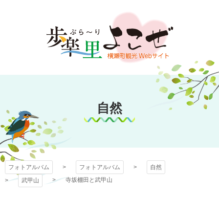
コ
ン
テ
ン
ツ
本
文
フォトアルバム
へ
ス
自然
キ
ッ
プ
フォトアルバム
フォトアルバム
自然
寺坂棚田と武甲山
武甲山