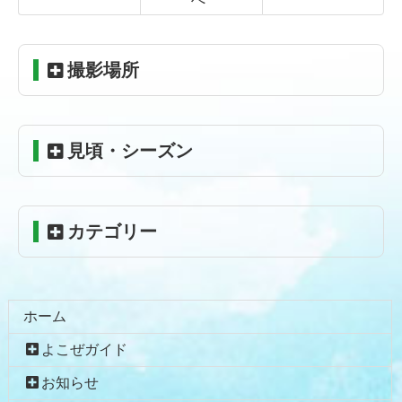
コ
ペ
ン
ー
テ
ジ
撮影場所
ン
の
ツ
先
本
頭
見頃・シーズン
文
へ
の
戻
先
る
頭
カテゴリー
へ
戻
る
ホーム
よこぜガイド
お知らせ