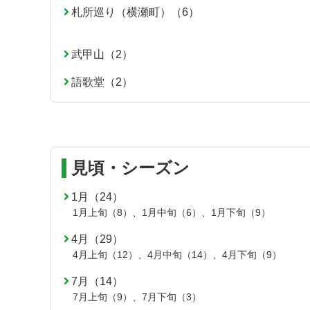
先
る
札所巡り（横瀬町）（6）
頭
へ
戻
武甲山（2）
る
語歌堂（2）
見頃・シーズン
1月（24）
1月上旬（8）
、
1月中旬（6）
、
1月下旬（9）
4月（29）
4月上旬（12）
、
4月中旬（14）
、
4月下旬（9）
7月（14）
7月上旬（9）
、
7月下旬（3）