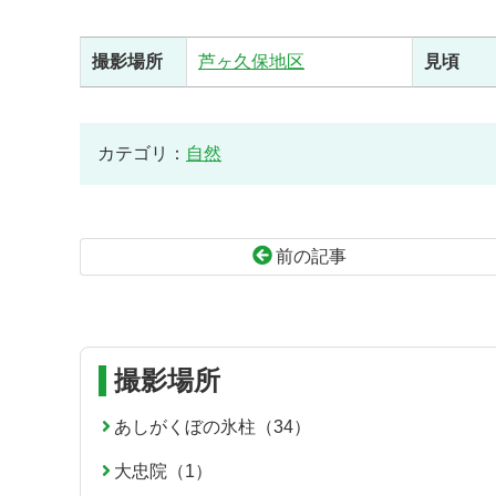
撮影場所
芦ヶ久保地区
見頃
カテゴリ：
自然
前の記事
コ
ペ
ン
ー
テ
ジ
ン
の
撮影場所
ツ
先
本
頭
あしがくぼの氷柱（34）
文
へ
大忠院（1）
の
戻