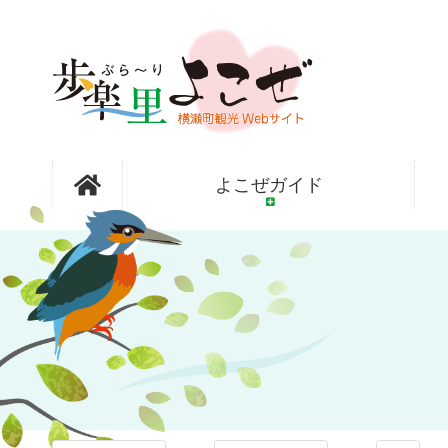
コ
ン
テ
ン
ツ
本
文
フォトアル
へ
よこぜガイド
ス
キ
ッ
バム
プ