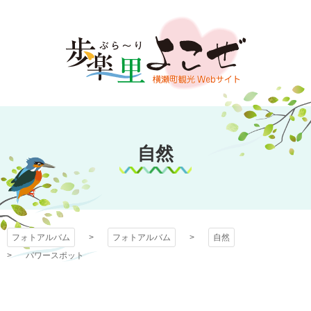
コ
ン
テ
ン
ツ
本
文
フォトアルバム
へ
ス
自然
キ
ッ
プ
フォトアルバム
フォトアルバム
自然
パワースポット