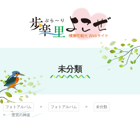
コ
ン
テ
ン
ツ
本
文
フォトアルバム
へ
ス
未分類
キ
ッ
プ
フォトアルバム
フォトアルバム
未分類
里宮の神楽