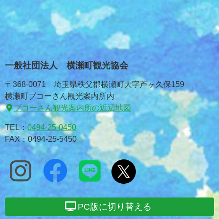
一般社団法人 横瀬町観光協会
〒368-0071 埼玉県秩父郡横瀬町大字芦ヶ久保159
横瀬町ブコーさん観光案内所内
ブコーさん観光案内所の近辺地図
TEL：
0494-25-0450
FAX：0494-25-5450
PC版に切り替える