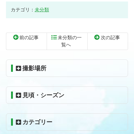
カテゴリ：
未分類
前の記事
未分類の一
次の記事
覧へ
コ
ペ
ン
ー
テ
ジ
撮影場所
ン
の
ツ
先
本
頭
見頃・シーズン
文
へ
の
戻
先
る
頭
カテゴリー
へ
戻