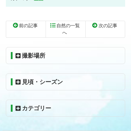
前の記事
自然の一覧
次の記事
へ
コ
ペ
ン
ー
テ
ジ
撮影場所
ン
の
ツ
先
本
頭
見頃・シーズン
文
へ
の
戻
先
る
頭
カテゴリー
へ
戻
る