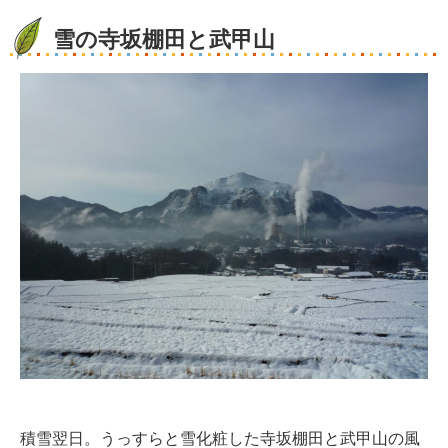
雪の寺坂棚田と武甲山
積雪翌日。うっすらと雪化粧した寺坂棚田と武甲山の風