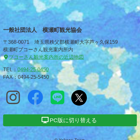
一般社団法人 横瀬町観光協会
〒368-0071 埼玉県秩父郡横瀬町大字芦ヶ久保159
横瀬町ブコーさん観光案内所内
ブコーさん観光案内所の近辺地図
TEL：
0494-25-0450
FAX：0494-25-5450
PC版に切り替える