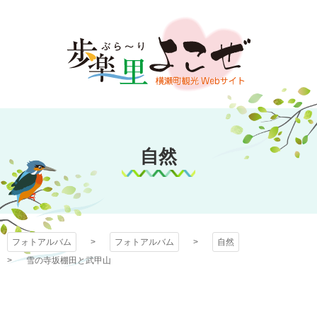
コ
ン
テ
ン
ツ
本
文
フォトアルバム
へ
ス
自然
キ
ッ
プ
フォトアルバム
フォトアルバム
自然
雪の寺坂棚田と武甲山