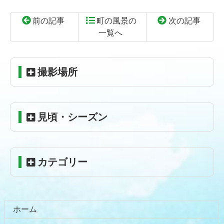
前の記事
町の風景の
次の記事
一覧へ
コ
ペ
ン
ー
テ
ジ
撮影場所
ン
の
ツ
先
本
頭
見頃・シーズン
文
へ
の
戻
先
る
頭
カテゴリー
へ
戻
る
ホーム