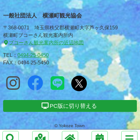
一般社団法人 横瀬町観光協会
〒368-0071 埼玉県秩父郡横瀬町大字芦ヶ久保159
横瀬町ブコーさん観光案内所内
ブコーさん観光案内所の近辺地図
TEL：
0494-25-0450
FAX：0494-25-5450
PC版に切り替える
© Yokoze Town.
サ