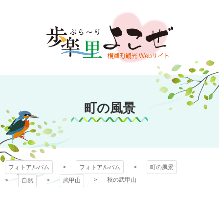
コ
ン
テ
ン
ツ
本
文
フォトアルバム
へ
ス
町の風景
キ
ッ
プ
フォトアルバム
フォトアルバム
町の風景
秋の武甲山
自然
武甲山