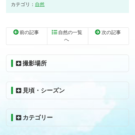
カテゴリ：
自然
前の記事
自然の一覧
次の記事
へ
コ
ペ
ン
ー
テ
ジ
撮影場所
ン
の
ツ
先
本
頭
見頃・シーズン
文
へ
の
戻
先
る
頭
カテゴリー
へ
戻
る