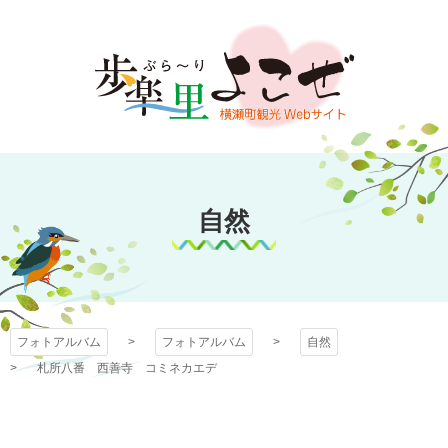
コ
ン
テ
ン
ツ
本
文
フォトアルバム
へ
ス
自然
キ
ッ
プ
フォトアルバム
フォトアルバム
自然
札所八番 西善寺 コミネカエデ