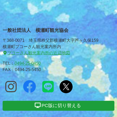
一般社団法人 横瀬町観光協会
〒368-0071 埼玉県秩父郡横瀬町大字芦ヶ久保159
横瀬町ブコーさん観光案内所内
ブコーさん観光案内所の近辺地図
TEL：
0494-25-0450
FAX：0494-25-5450
PC版に切り替える