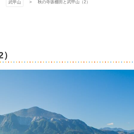
秋の寺坂棚田と武甲山（2）
武甲山
2）