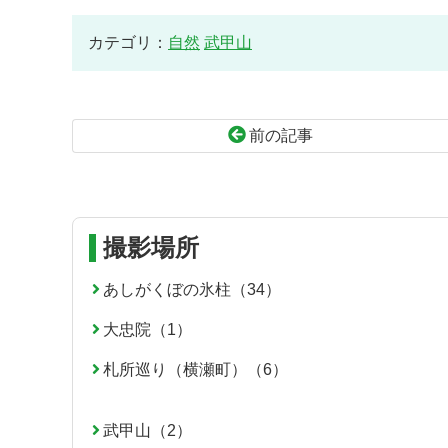
カテゴリ：
自然
武甲山
前の記事
コ
ペ
ン
ー
テ
ジ
ン
の
撮影場所
ツ
先
本
頭
あしがくぼの氷柱（34）
文
へ
大忠院（1）
の
戻
先
る
札所巡り（横瀬町）（6）
頭
へ
戻
武甲山（2）