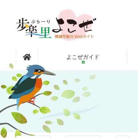
コ
ン
テ
ン
ツ
本
文
フォトアル
へ
よこぜガイド
ス
キ
ッ
バム
プ