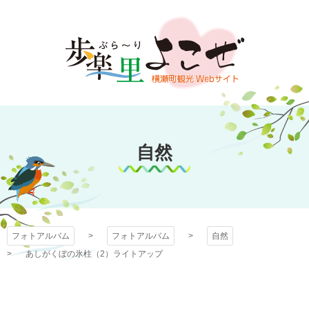
コ
ン
テ
ン
ツ
本
文
フォトアルバム
へ
ス
自然
キ
ッ
プ
フォトアルバム
フォトアルバム
自然
あしがくぼの氷柱（2）ライトアップ