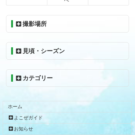
へ
コ
ペ
ン
ー
テ
ジ
撮影場所
ン
の
ツ
先
本
頭
見頃・シーズン
文
へ
の
戻
先
る
頭
カテゴリー
へ
戻
る
ホーム
よこぜガイド
お知らせ