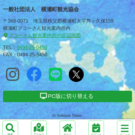
一般社団法人 横瀬町観光協会
〒368-0071 埼玉県秩父郡横瀬町大字芦ヶ久保159
横瀬町ブコーさん観光案内所内
ブコーさん観光案内所の近辺地図
TEL：
0494-25-0450
FAX：0494-25-5450
PC版に切り替える
© Yokoze Town.
サ
イ