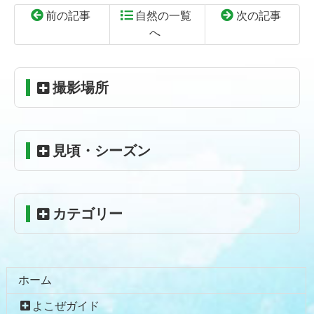
前の記事
自然の一覧
次の記事
へ
コ
ペ
ン
ー
テ
ジ
撮影場所
ン
の
ツ
先
本
頭
見頃・シーズン
文
へ
の
戻
先
る
頭
カテゴリー
へ
戻
る
ホーム
よこぜガイド