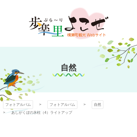
コ
ン
テ
ン
ツ
本
文
フォトアルバム
へ
ス
自然
キ
ッ
プ
フォトアルバム
フォトアルバム
自然
あしがくぼの氷柱（4）ライトアップ