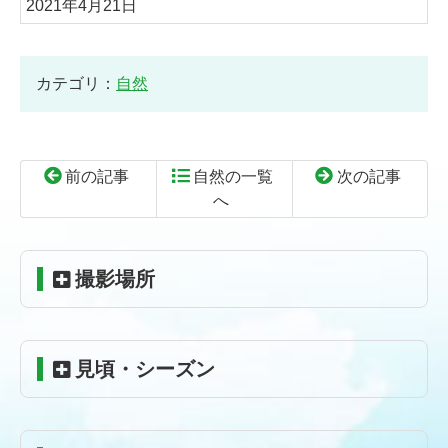
2021年4月21日
カテゴリ：
自然
前の記事
自然の一覧
次の記事
へ
コ
ペ
ン
ー
テ
ジ
撮影場所
ン
の
ツ
先
本
頭
見頃・シーズン
文
へ
の
戻
先
る
頭