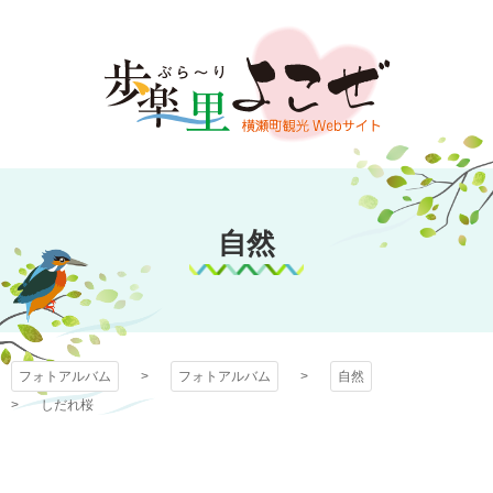
コ
ン
テ
ン
ツ
本
文
フォトアルバム
へ
ス
自然
キ
ッ
プ
フォトアルバム
フォトアルバム
自然
しだれ桜