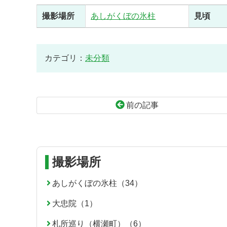
撮影場所
あしがくぼの氷柱
見頃
カテゴリ：
未分類
前の記事
コ
ペ
ン
ー
テ
ジ
ン
の
撮影場所
ツ
先
本
頭
あしがくぼの氷柱（34）
文
へ
大忠院（1）
の
戻
先
る
札所巡り（横瀬町）（6）