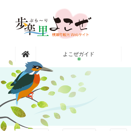
コ
ン
テ
ン
ツ
本
文
フォトアル
へ
よこぜガイド
ス
キ
ッ
バム
プ