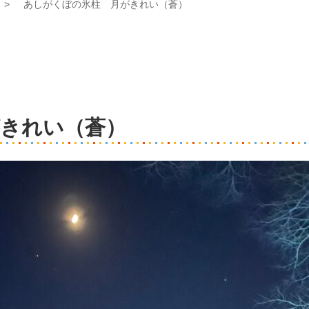
あしがくぼの氷柱 月がきれい（蒼）
きれい（蒼）