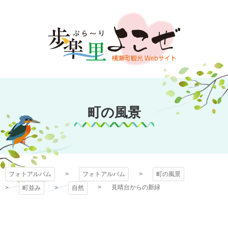
コ
ン
テ
ン
ツ
本
文
フォトアルバム
へ
ス
町の風景
キ
ッ
プ
フォトアルバム
フォトアルバム
町の風景
見晴台からの新緑
町並み
自然