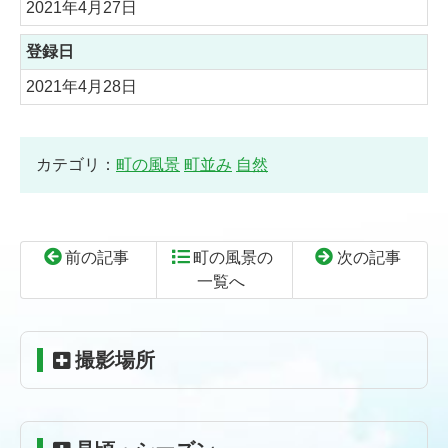
2021年4月27日
登録日
2021年4月28日
カテゴリ：
町の風景
町並み
自然
前の記事
町の風景の
次の記事
一覧へ
コ
ペ
ン
ー
テ
ジ
撮影場所
ン
の
ツ
先
本
頭