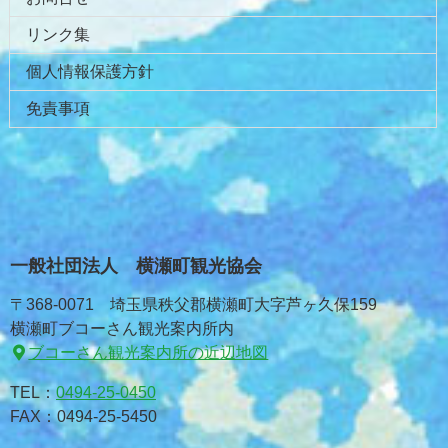
リンク集
個人情報保護方針
免責事項
一般社団法人 横瀬町観光協会
〒368-0071 埼玉県秩父郡横瀬町大字芦ヶ久保159
横瀬町ブコーさん観光案内所内
ブコーさん観光案内所の近辺地図
TEL：
0494-25-0450
FAX：0494-25-5450