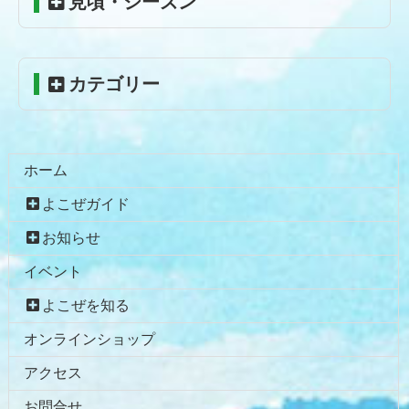
見頃・シーズン
文
へ
の
戻
先
る
頭
カテゴリー
へ
戻
る
ホーム
よこぜガイド
お知らせ
イベント
よこぜを知る
オンラインショップ
アクセス
お問合せ