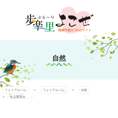
コ
ン
テ
ン
ツ
本
文
フォトアルバム
へ
ス
自然
キ
ッ
プ
フォトアルバム
フォトアルバム
自然
丸山展望台