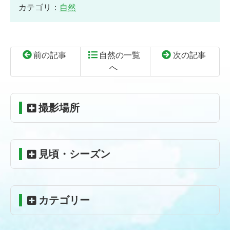
カテゴリ：
自然
前の記事
自然の一覧
次の記事
へ
コ
ペ
ン
ー
テ
ジ
撮影場所
ン
の
ツ
先
本
頭
見頃・シーズン
文
へ
の
戻
先
る
頭
カテゴリー
へ
戻
る