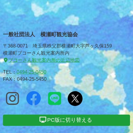
一般社団法人 横瀬町観光協会
〒368-0071 埼玉県秩父郡横瀬町大字芦ヶ久保159
横瀬町ブコーさん観光案内所内
ブコーさん観光案内所の近辺地図
TEL：
0494-25-0450
FAX：0494-25-5450
PC版に切り替える