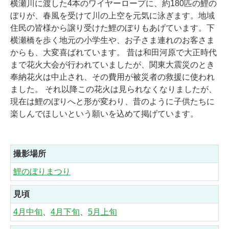
横瀬川に渡した4本のワイヤーロープに、約180匹の鯉の
ぼりが、春風を受けて川の上空を元気に泳ぎます。地域
住民の皆様から譲り受けた鯉のぼりもあげています。下
横瀬橋を歩く地元の小学生や、お子さま連れのお客さま
からも、大変喜ばれています。 昔は和田河原で大正時代
まで花火大会が行われていましたが、関東大震災のとき
奉納花火は中止され、その費用が被災者の救援に使われ
ました。 それ以降この花火は見られなくなりましたが、
現在は鯉のぼりへと形が変わり、昔のように子供たちに
楽しんでほしいという願いを込めて掲げています。
撮影場所
鯉のぼりまつり
見頃
4月中旬
、
4月下旬
、
5月上旬