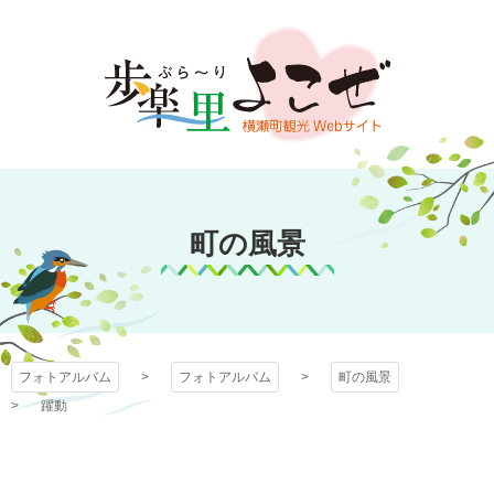
コ
ン
テ
ン
ツ
本
文
フォトアルバム
へ
ス
町の風景
キ
ッ
プ
フォトアルバム
フォトアルバム
町の風景
躍動