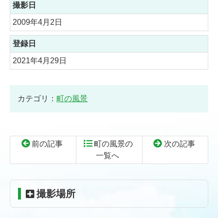
撮影日
2009年4月2日
登録日
2021年4月29日
カテゴリ：
町の風景
前の記事
町の風景の
次の記事
一覧へ
コ
ペ
ン
ー
テ
ジ
撮影場所
ン
の
ツ
先