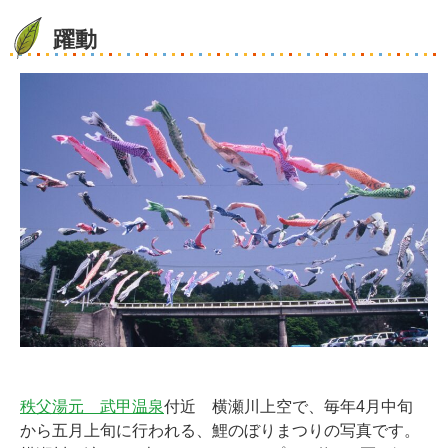
躍動
秩父湯元 武甲温泉
付近 横瀬川上空で、毎年4月中旬
から五月上旬に行われる、鯉のぼりまつりの写真です。