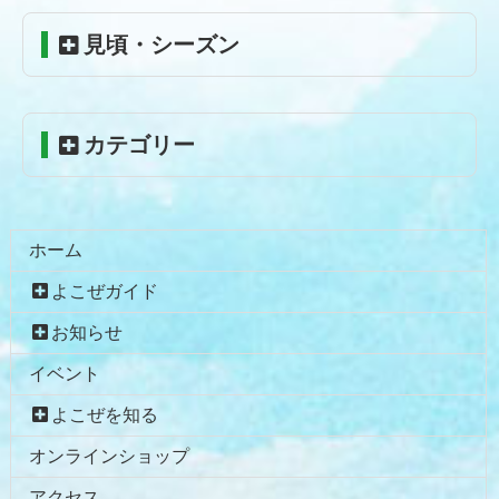
本
頭
見頃・シーズン
文
へ
の
戻
先
る
頭
カテゴリー
へ
戻
る
ホーム
よこぜガイド
お知らせ
イベント
よこぜを知る
オンラインショップ
アクセス