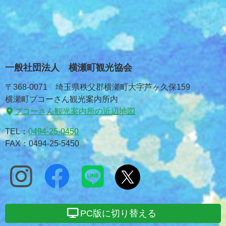
一般社団法人 横瀬町観光協会
〒368-0071 埼玉県秩父郡横瀬町大字芦ヶ久保159
横瀬町ブコーさん観光案内所内
ブコーさん観光案内所の近辺地図
TEL：
0494-25-0450
FAX：0494-25-5450
PC版に切り替える