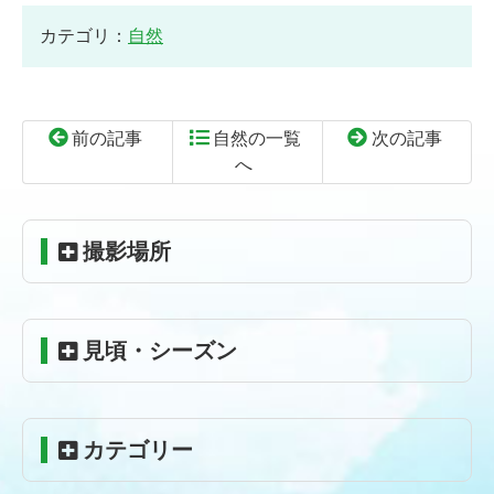
カテゴリ：
自然
前の記事
自然の一覧
次の記事
へ
コ
ペ
ン
ー
テ
ジ
撮影場所
ン
の
ツ
先
本
頭
見頃・シーズン
文
へ
の
戻
先
る
頭
カテゴリー
へ
戻