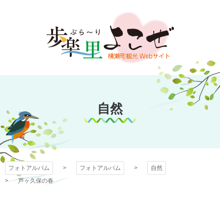
コ
ン
テ
ン
ツ
本
文
フォトアルバム
へ
ス
自然
キ
ッ
プ
フォトアルバム
フォトアルバム
自然
芦ヶ久保の春