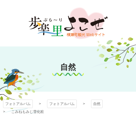
コ
ン
テ
ン
ツ
本
文
フォトアルバム
へ
ス
自然
キ
ッ
プ
フォトアルバム
フォトアルバム
自然
こみねもみじ雪化粧