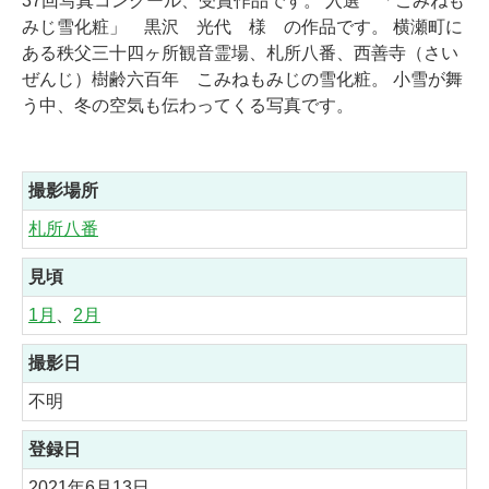
37回写真コンクール、受賞作品です。 入選 「こみねも
みじ雪化粧」 黒沢 光代 様 の作品です。 横瀬町に
ある秩父三十四ヶ所観音霊場、札所八番、西善寺（さい
ぜんじ）樹齢六百年 こみねもみじの雪化粧。 小雪が舞
う中、冬の空気も伝わってくる写真です。
撮影場所
札所八番
見頃
1月
、
2月
撮影日
不明
登録日
2021年6月13日