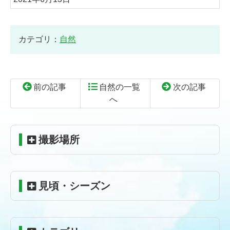
カテゴリ：
自然
前の記事
自然の一覧
次の記事
へ
コ
ペ
ン
ー
テ
ジ
撮影場所
ン
の
ツ
先
本
頭
見頃・シーズン
文
へ
の
戻
先
る
頭