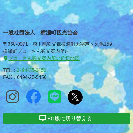
一般社団法人 横瀬町観光協会
〒368-0071 埼玉県秩父郡横瀬町大字芦ヶ久保159
横瀬町ブコーさん観光案内所内
ブコーさん観光案内所の近辺地図
TEL：
0494-25-0450
FAX：0494-25-5450
PC版に切り替える