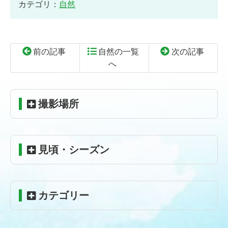
カテゴリ：
自然
前の記事
自然の一覧
次の記事
へ
コ
ペ
ン
ー
テ
ジ
撮影場所
ン
の
ツ
先
本
頭
見頃・シーズン
文
へ
の
戻
先
る
頭
カテゴリー
へ
戻
る