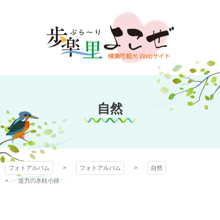
コ
ン
テ
ン
ツ
本
文
フォトアルバム
へ
ス
自然
キ
ッ
プ
フォトアルバム
フォトアルバム
自然
迫力の氷柱小径