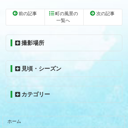
前の記事
町の風景の
次の記事
一覧へ
コ
ペ
ン
ー
テ
ジ
撮影場所
ン
の
ツ
先
本
頭
見頃・シーズン
文
へ
の
戻
先
る
頭
カテゴリー
へ
戻
る
ホーム