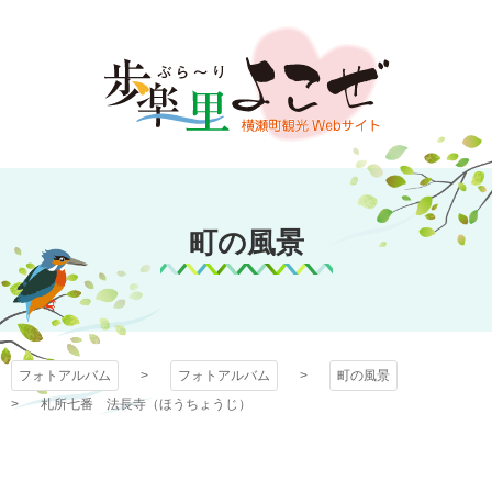
コ
ン
テ
ン
ツ
本
文
フォトアルバム
へ
ス
町の風景
キ
ッ
プ
フォトアルバム
フォトアルバム
町の風景
札所七番 法長寺（ほうちょうじ）