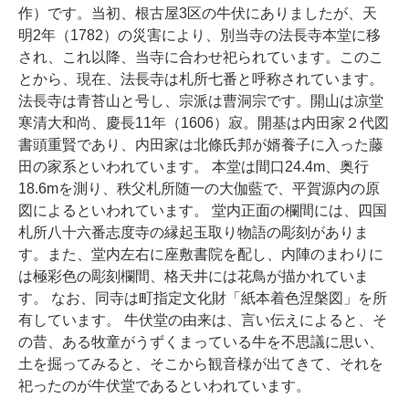
作）です。当初、根古屋3区の牛伏にありましたが、天
明2年（1782）の災害により、別当寺の法長寺本堂に移
され、これ以降、当寺に合わせ祀られています。このこ
とから、現在、法長寺は札所七番と呼称されています。
法長寺は青苔山と号し、宗派は曹洞宗です。開山は凉堂
寒清大和尚、慶長11年（1606）寂。開基は内田家２代図
書頭重賢であり、内田家は北條氏邦が婿養子に入った藤
田の家系といわれています。 本堂は間口24.4m、奥行
18.6mを測り、秩父札所随一の大伽藍で、平賀源内の原
図によるといわれています。 堂内正面の欄間には、四国
札所八十六番志度寺の縁起玉取り物語の彫刻がありま
す。また、堂内左右に座敷書院を配し、内陣のまわりに
は極彩色の彫刻欄間、格天井には花鳥が描かれていま
す。 なお、同寺は町指定文化財「紙本着色涅槃図」を所
有しています。 牛伏堂の由来は、言い伝えによると、そ
の昔、ある牧童がうずくまっている牛を不思議に思い、
土を掘ってみると、そこから観音様が出てきて、それを
祀ったのが牛伏堂であるといわれています。